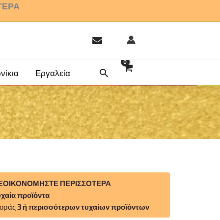
ΤΕΡΑ
 λάβετε 15%
νίκια
Εργαλεία
ΕΞΟΙΚΟΝΟΜΗΣΤΕ ΠΕΡΙΣΣΟΤΕΡΑ
υχαία προϊόντα
γοράς
3 ή περισσότερων τυχαίων προϊόντων