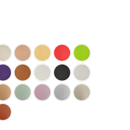
 e 0150
Perlagio e 0162
Perlagio e 0336
Perlagio e 0442
Perlagio e 0565
Perlagio e 0942
 e 1505
Perlagio e 1529
Perlagio e 4004
Perlagio e 4007
Perlagio e 4190
Perlagio e 5001
 S0510-Y40R
Perlagio S0540-Y50R
Perlagio S1020-G10Y
Perlagio S1020-R40B
Perlagio S2005-R80B
Perlagio S2010-Y40R
0B
o S3020-G60Y
Perlagio S3560-Y60R