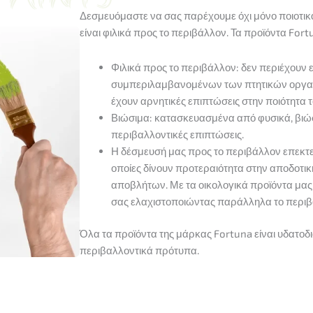
Δεσμευόμαστε να σας παρέχουμε όχι μόνο ποιοτικά 
είναι φιλικά προς το περιβάλλον. Τα προϊόντα Fortu
Φιλικά προς το περιβάλλον: δεν περιέχουν ε
συμπεριλαμβανομένων των πτητικών οργαν
έχουν αρνητικές επιπτώσεις στην ποιότητα 
Βιώσιμα: κατασκευασμένα από φυσικά, βιώσ
περιβαλλοντικές επιπτώσεις.
Η δέσμευσή μας προς το περιβάλλον επεκτείν
οποίες δίνουν προτεραιότητα στην αποδοτι
αποβλήτων. Με τα οικολογικά προϊόντα μας,
σας ελαχιστοποιώντας παράλληλα το περι
ΑΓΟΡΑΣΤΕ ΠΕΡΙΣΣΟΤΕΡΑ -
Όλα τα προϊόντα της μάρκας Fortuna είναι υδατο
ΕΞΟΙΚΟΝΟΜΗΣΤΕ ΠΕΡΙΣΣΟΤΕΡΑ
περιβαλλοντικά πρότυπα.
ΕΠΩΦΕΛΗΘΕΊΤΕ ΑΠΌ ΈΚΠΤΩΣΗ ΈΩΣ ΚΑΙ 15%
έκπτωση αν αγοράσετε
2 τυχαία προϊόντα
%
έκπτωση σε περίπτωση αγοράς
3 ή περισσότερων τυχαίων