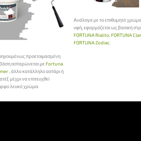
Ανάλογα με το επιθυμητό χρώμα
υφή, εφαρμόζεται ως βασική στ
FORTUNA Rialito
,
FORTUNA Clas
FORTUNA Zodiac
.
οηγουμένως προετοιμασμένη
 βάση ασταρώνεται με
Fortuna
imer
, άλλο κατάλληλο αστάρι ή
ατέξ μέχρι να επιτευχθεί
ορφο λευκό χρώμα.