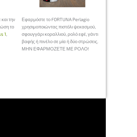
 και την
Εφαρμόστε το FORTUNA Perlagio
ρώση το
χρησιμοποιώντας πιστόλι ψεκασμού,
s 1
,
σφουγγάρι κοραλλιού, ρολό εφέ, γάντι
βαφής ή πινέλο σε μία ή δύο στρώσεις.
ΜΗΝ ΕΦΑΡΜΟΖΕΤΕ ΜΕ ΡΟΛΟ!