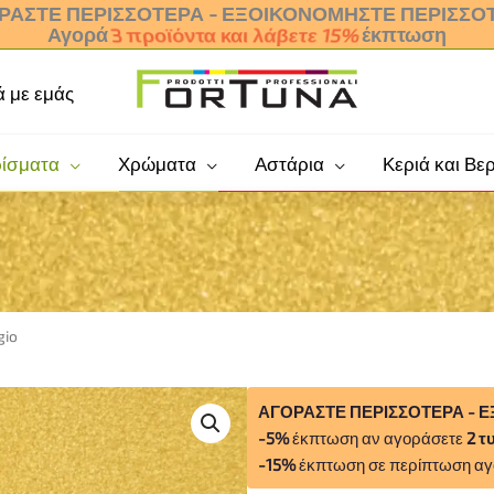
ΡΆΣΤΕ ΠΕΡΙΣΣΌΤΕΡΑ - ΕΞΟΙΚΟΝΟΜΉΣΤΕ ΠΕΡΙΣΣΌ
Αγορά
έκπτωση
3 προϊόντα και
ά με εμάς
ρίσματα
Χρώματα
Αστάρια
Κεριά και Βερ
gio
Περλέ
ΑΓΟΡΑΣΤΕ ΠΕΡΙΣΣΟΤΕΡΑ - 
επίστρωση
-5%
έκπτωση αν αγοράσετε
2 τ
-
-15%
έκπτωση σε περίπτωση α
perlagio