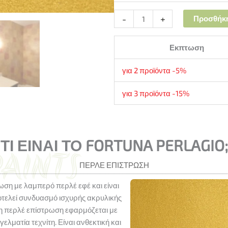
-
+
Προσθήκη
Εκπτωση
για 2 προϊόντα -5%
για 3 προϊόντα -15%
ΤΙ ΕΊΝΑΙ ΤΟ FORTUNA PERLAGIO;
ΠΕΡΛΈ ΕΠΊΣΤΡΩΣΗ
ρωση με λαμπερό περλέ εφέ και είναι
οτελεί συνδυασμό ισχυρής ακρυλικής
η περλέ επίστρωση εφαρμόζεται με
ελματία τεχνίτη. Είναι ανθεκτική και