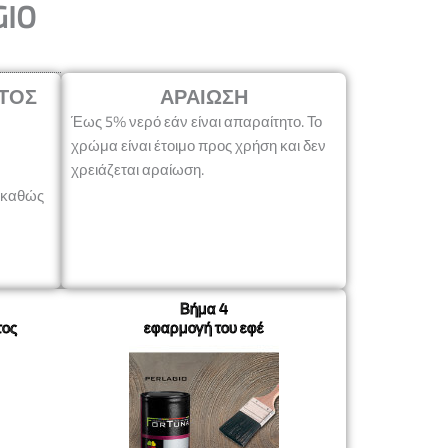
GIO
ΤΟΣ
ΑΡΑΊΩΣΗ
Έως 5% νερό εάν είναι απαραίτητο. Το
χρώμα είναι έτοιμο προς χρήση και δεν
χρειάζεται αραίωση.
 καθώς
Βήμα 4
τος
εφαρμογή του εφέ