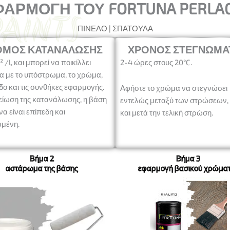
ΑΡΜΟΓΉ ΤΟΥ FORTUNA PERLA
οϊόντων
ΠΙΝΈΛΟ | ΣΠΆΤΟΥΛΑ
ΘΜΌΣ ΚΑΤΑΝΆΛΩΣΗΣ
ΧΡΌΝΟΣ ΣΤΕΓΝΏΜΑ
²
/l, και μπορεί να ποικίλλει
2-4 ώρες στους 20°C.
α με το υπόστρωμα, το χρώμα,
δο και τις συνθήκες εφαρμογής.
Αφήστε το χρώμα να στεγνώσει
μείωση της κατανάλωσης, η βάση
εντελώς μεταξύ των στρώσεων,
να είναι επίπεδη και
και μετά την τελική στρώση.
μένη.
Βήμα 2
Βήμα 3
αστάρωμα της βάσης
εφαρμογή βασικού χρώμα