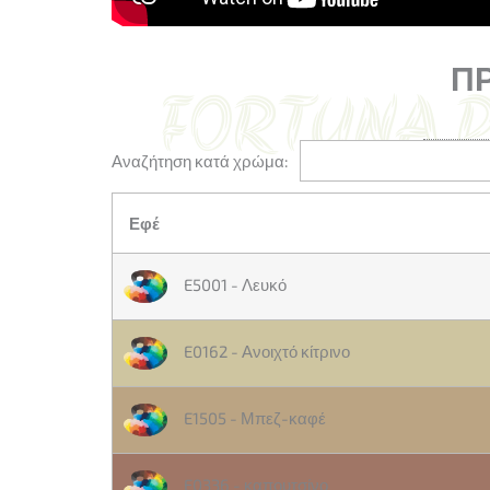
Π
Αναζήτηση κατά χρώμα:
Εφέ
E5001 - Λευκό
E0162 - Ανοιχτό κίτρινο
E1505 - Μπεζ-καφέ
E0336 - καπουτσίνο