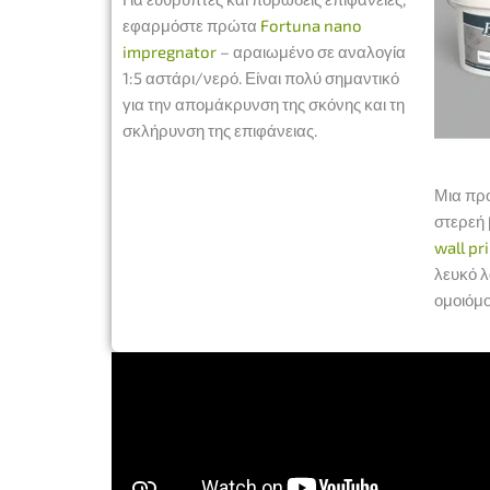
εφαρμόστε πρώτα
Fortuna nano
impregnator
– αραιωμένο σε αναλογία
1:5 αστάρι/νερό. Είναι πολύ σημαντικό
για την απομάκρυνση της σκόνης και τη
σκλήρυνση της επιφάνειας.
Μια πρ
στερεή
wall pr
λευκό λ
ομοιόμ