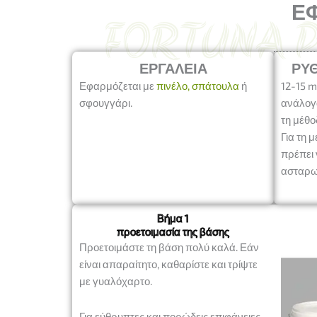
ΕΦ
πρ
ΕΡΓΑΛΕΊΑ
ΡΥ
Εφαρμόζεται με
πινέλο,
σπάτουλα
ή
12-15
m
σφουγγάρι.
ανάλογ
τη μέθο
Για τη 
πρέπει 
ασταρω
Βήμα 1
προετοιμασία της βάσης
Προετοιμάστε τη βάση πολύ καλά. Εάν
είναι απαραίτητο, καθαρίστε και τρίψτε
με γυαλόχαρτο.
Για εύθρυπτες και πορώδεις επιφάνειες,