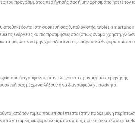
εις του προγράμματος περιήγησής σας ή μην χρησιμοποιήσετε τον ι
ου αποθηκεύονται στη συσκευή σας (υπολογιστής, tablet, smartphone
ει τις ενέργειες και τις προτιμήσεις σας (όπως όνομα χρήστη, γλώ
διάστημα, ώστε να μην χρειάζεται να τις εισάγετε κάθε φορά που επι
ρχεία που διαγράφονται όταν κλείνετε το πρόγραμμα περιήγησης
συσκευή σας μέχρι να λήξουν ή να διαγραφούν χειροκίνητα.
τούνται από τον τομέα που επισκέπτεστε (στην προκειμένη περίπτωσ
ύνται από τομείς διαφορετικούς από αυτούς που επισκέπτεστε απευθε