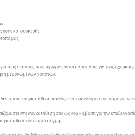
ών
γησης και συσκευής
ότοπό μας
 για τους σκοπούς που περιγράφονται παραπάνω για τους σχετικούς
οίηση μεμονωμένων χρηστών.
εν απαιτεί συγκατάθεση, καθώς είναι ουσιώδη για την παροχή των υ
βασιζόμαστε στη συγκατάθεσή σας ως νομική βάση για την επεξεργα
 συγκατάθεση ανά πάσα στιγμή.
ότοπό μας, θα δείτε ένα πλαίσιο πληροφοριών για τα cookies που σας