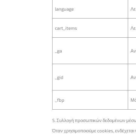
language
Λε
cart_items
Λε
_ga
Αν
_gid
Αν
_fbp
Μά
5. Συλλογή προσωπικών δεδομένων μέσω
Όταν χρησιμοποιούμε cookies, ενδέχετα