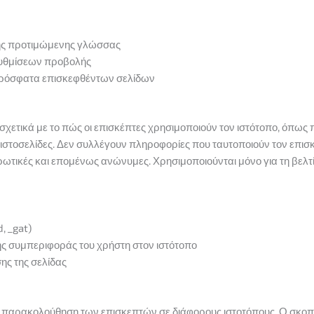
της προτιμώμενης γλώσσας
ρυθμίσεων προβολής
πρόσφατα επισκεφθέντων σελίδων
χετικά με το πώς οι επισκέπτες χρησιμοποιούν τον ιστότοπο, όπως π
τοσελίδες. Δεν συλλέγουν πληροφορίες που ταυτοποιούν τον επισκ
ρωτικές και επομένως ανώνυμες. Χρησιμοποιούνται μόνο για τη βελτί
, _gat)
ς συμπεριφοράς του χρήστη στον ιστότοπο
ης της σελίδας
ν παρακολούθηση των επισκεπτών σε διάφορους ιστοτόπους. Ο σκοπό