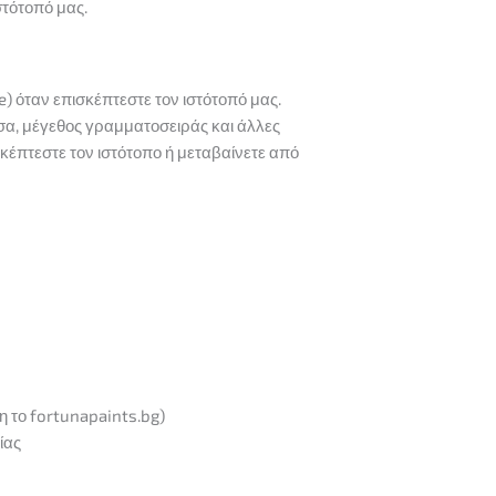
στότοπό μας.
) όταν επισκέπτεστε τον ιστότοπό μας.
σσα, μέγεθος γραμματοσειράς και άλλες
σκέπτεστε τον ιστότοπο ή μεταβαίνετε από
η το fortunapaints.bg)
ίας