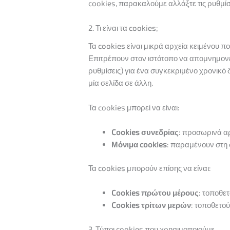
cookies, παρακαλούμε αλλάξτε τις ρυθμίσ
2. Τι είναι τα cookies;
Τα cookies είναι μικρά αρχεία κειμένου π
Επιτρέπουν στον ιστότοπο να απομνημονεύ
ρυθμίσεις) για ένα συγκεκριμένο χρονικό 
μία σελίδα σε άλλη.
Τα cookies μπορεί να είναι:
Cookies συνεδρίας
: προσωρινά α
Μόνιμα cookies
: παραμένουν στη 
Τα cookies μπορούν επίσης να είναι:
Cookies πρώτου μέρους
: τοποθε
Cookies τρίτων μερών
: τοποθετο
3. Τύποι cookies που χρησιμοποιούμε