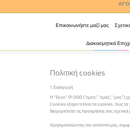
ΑΓΟ
Μετάβαση
στο
περιεχόμενο
Επικοινωνήστε μαζί μας
Σχετικ
Διακοσμητικά Επιχ
Πολιτική cookies
1. Εισαγωγή
Η “Ekon” 91 OOD (“εμείς”, “εμάς”, “μας”)
Cookies εξηγεί τι είναι τα cookies, πώς 
διαχειριστείτε τις προτιμήσεις σας σχετικά
Χρησιμοποιώντας τον ιστότοπό μας, συμφω