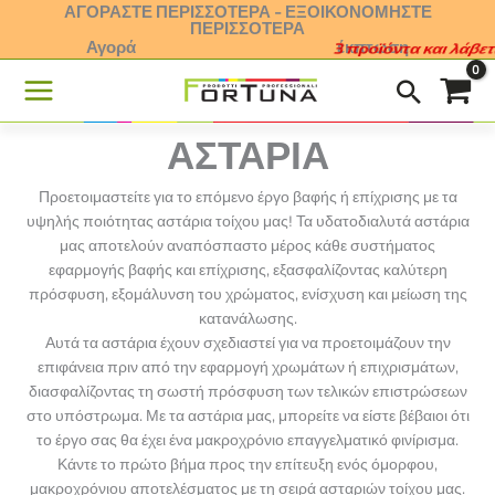
Μετάβαση
ΑΓΟΡΆΣΤΕ ΠΕΡΙΣΣΌΤΕΡΑ - ΕΞΟΙΚΟΝΟΜΉΣΤΕ
ΠΕΡΙΣΣΌΤΕΡΑ
στο
Αγορά
έκπτωση
2 προϊόντα και λάβετε 5%
περιεχόμενο
ΑΣΤΆΡΙΑ
Προετοιμαστείτε για το επόμενο έργο βαφής ή επίχρισης με τα
υψηλής ποιότητας αστάρια τοίχου μας! Τα υδατοδιαλυτά αστάρια
μας αποτελούν αναπόσπαστο μέρος κάθε συστήματος
εφαρμογής βαφής και επίχρισης, εξασφαλίζοντας καλύτερη
πρόσφυση, εξομάλυνση του χρώματος, ενίσχυση και μείωση της
κατανάλωσης.
Αυτά τα αστάρια έχουν σχεδιαστεί για να προετοιμάζουν την
επιφάνεια πριν από την εφαρμογή χρωμάτων ή επιχρισμάτων,
διασφαλίζοντας τη σωστή πρόσφυση των τελικών επιστρώσεων
στο υπόστρωμα. Με τα αστάρια μας, μπορείτε να είστε βέβαιοι ότι
το έργο σας θα έχει ένα μακροχρόνιο επαγγελματικό φινίρισμα.
Κάντε το πρώτο βήμα προς την επίτευξη ενός όμορφου,
μακροχρόνιου αποτελέσματος με τη σειρά ασταριών τοίχου μας.