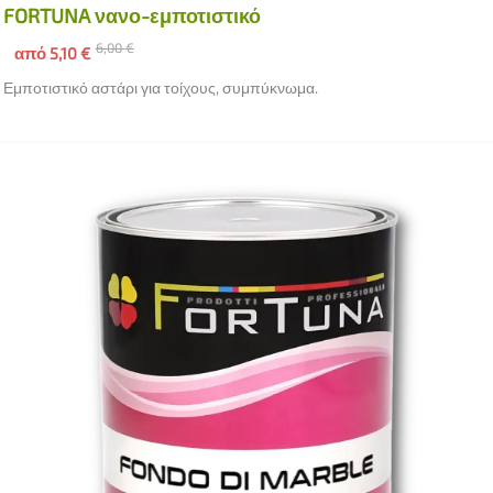
FORTUNA νανο-εμποτιστικό
6,00
€
από
5,10
€
Εμποτιστικό αστάρι για τοίχους, συμπύκνωμα.