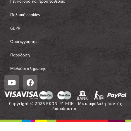
Γενικοί όροι και προϋποθέσεις
Πολιτική cookies
GDPR
Όροι εγγύησης
Παράδοση
Μέθοδοι πληρωμής
Y
F
o
a
u
c
t
e
Copyright © 2025 EKON-91 ΕΠΕ - Με επιφύλαξη παντός
u
b
δικαιώματος.
b
o
e
o
k